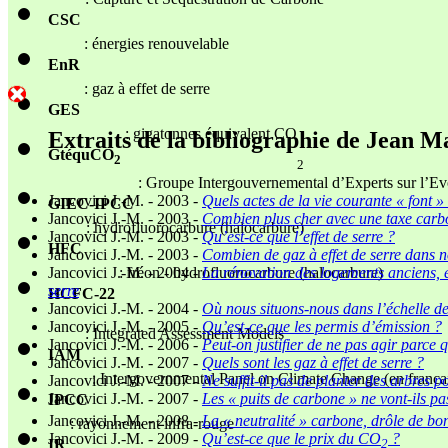
: Capture et Sequestration de Carbone
CSC
: énergies renouvelable
EnR
: gaz à effet de serre
GES
: gigatonnes équivalent CO
Extraits de la bibliographie de Jean M
GtéquCO
2
2
: Groupe Intergouvernemental d’Experts sur l’Ev
Jancovici J.-M. - 2003 -
Quels actes de la vie courante « font » d
GIEC-IPCC
Jancovici J.-M. - 2003 -
Combien plus cher avec une taxe carb
: hydrofluorocarbure (halocarbure)
Jancovici J.-M. - 2003 -
Qu’est-ce que l’effet de serre ?
HFC
Jancovici J.-M. - 2003 -
Combien de gaz à effet de serre dans n
: fréon - hydrofluorocarbure (halocarbure)
Jancovici J.-M. - 2004 -
La rénovation des logements anciens, e
serre
HCFC-22
Jancovici J.-M. - 2004 -
Où nous situons-nous dans l’échelle d
Jancovici J.-M. - 2005 -
Qu’est-ce que les permis d’émission ?
: Integrated Assessment Models
Jancovici J.-M. - 2006 -
Peut-on justifier de ne pas agir parce 
IAM
Jancovici J.-M. - 2007 -
Quels sont les gaz à effet de serre ?
: Intergovernmental Panel on Climate Change (en franc
Jancovici J.-M. - 2007 -
Ne suffit-il pas de planter des arbres 
Jancovici J.-M. - 2007 -
Les « puits de carbone » ne vont-ils p
IPCC
Jancovici J.-M. - 2008 -
La « neutralité » carbone, drôle de bo
: rayonnement infra-rouge
Jancovici J.-M. - 2009 -
Qu’est-ce que le prix du CO
?
IR
2