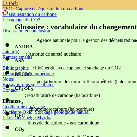
La forêt
CSC : Capture et séquestration du carbone
La séquestration du carbone
Le captage du CO2
Glossaire : vocabulaire du changement
Discussion et conclusion
: Agence nationale pour la gestion des déchets radioac
ANDRA
auteur(s)
: Autorité de sureté nucléaire
Remerciements
ASN
: bioénergie avec captage et stockage du CO2
Bibliographie
Documentation numérique
BECSC
Notes
: pentafluorure de soufre trifluorométhyle (halocarbur
En savoir plus sur le thème
CF
-SF
3
5
Contact
: tétrafluorure de carbone (halocarbure)
Encarts
CF
4
Géothermie en Alsace
: chlorofluorocarbure (halocarbure)
Nucléaire-Oklo, Stockage géologique naturel
CFC
Le réacteur belge Myrrha
: dioxyde de carbone - gaz carbonique
CO
2