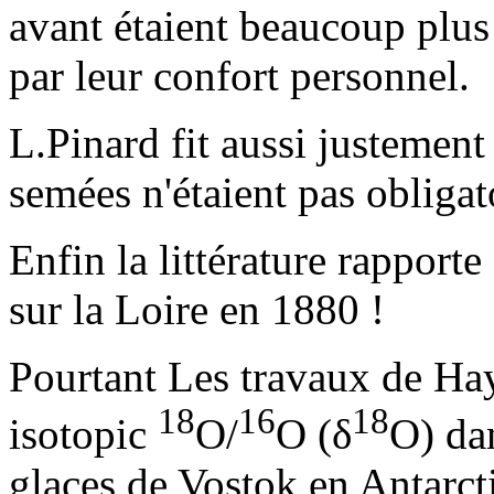
avant étaient beaucoup plus 
par leur confort personnel.
L.Pinard fit aussi justement
semées n'étaient pas obliga
Enfin la littérature rapport
sur la Loire en 1880 !
Pourtant Les travaux de Hay
18
16
18
isotopic
O/
O (δ
O) da
glaces de Vostok en Antarct