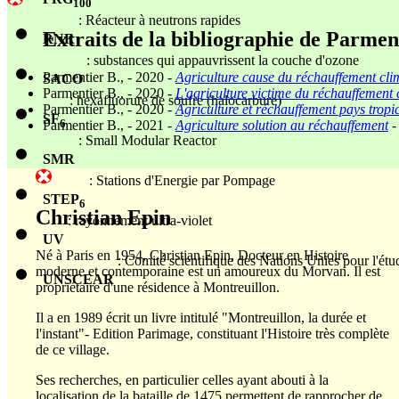
100
: Réacteur à neutrons rapides
Extraits de la bibliographie de Parmen
RNR
: substances qui appauvrissent la couche d'ozone
Parmentier B., - 2020 -
Agriculture cause du réchauffement cli
SACO
Parmentier B., - 2020 -
L'agriculture victime du réchauffement
: hexafluorure de soufre (halocarbure)
Parmentier B., - 2020 -
Agriculture et réchauffement pays tropi
SF
6
Parmentier B., - 2021 -
Agriculture solution au réchauffement
-
: Small Modular Reactor
SMR
: Stations d'Energie par Pompage
STEP
6
Christian Epin
: rayonnement ultra-violet
UV
Né à Paris en 1954, Christian Epin, Docteur en Histoire
: Comité scientifique des Nations Unies pour l'ét
moderne et contemporaine est un amoureux du Morvan. Il est
UNSCEAR
propriétaire d'une résidence à Montreuillon.
Il a en 1989 écrit un livre intitulé "Montreuillon, la durée et
l'instant"- Edition Parimage, constituant l'Histoire très complète
de ce village.
Ses recherches, en particulier celles ayant abouti à la
localisation de la bataille de 1475 permettent de rapprocher de