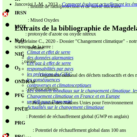
Jancovici J.-M. - 2013 -
Comment évoluent actuellement les émis
: Institut de radioprotection et de sureté nucléaire
IRSN
: Mixed Oxydes
MOX
Extraits de la bibliographie de Magdel
: protoxyde d'azote ou oxyde nitreux
N
O
Magdelaine C., 2020 - Dossier "Changement climatique" - notr
2
sciences de la terre :
: méthane
Climat et effet de serre
NH
4
des données alarmantes
: ozone
Les gaz à effet de serre
O
responsabilités par pays
3
les prévisions du GIEC
: Organisme national des déchets radioactifs et des m
les conséquences
ONDRAF
controverses et climatosceptiques
: perfluocarbures
Les sommets mondiaux sur le changement climatique, les
PFC
Changement climatique en France et en Europe
un défi pour l'humanité
: Programme des Nations Unies pour l'environnement
Actualités sur le changement climatique
PNUE
: Potentiel de réchauffement global (GWP en anglais)
PRG
: Potentiel de réchauffement global dans 100 ans
PRG