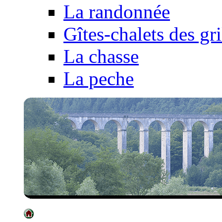
La randonnée
Gîtes-chalets des gri
La chasse
La peche