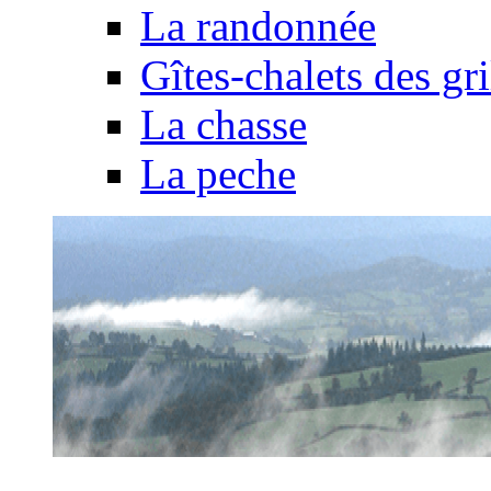
La randonnée
Gîtes-chalets des gri
La chasse
La peche